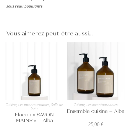
sous l’eau bouillante.
Vous aimerez peut-être aussi…
Cuisine
,
Les incontournables
,
Salle de
Cuisine
,
Les incontournables
bain
Ensemble cuisine – Alba
Flacon « SAVON
MAINS » – Alba
25,00
€