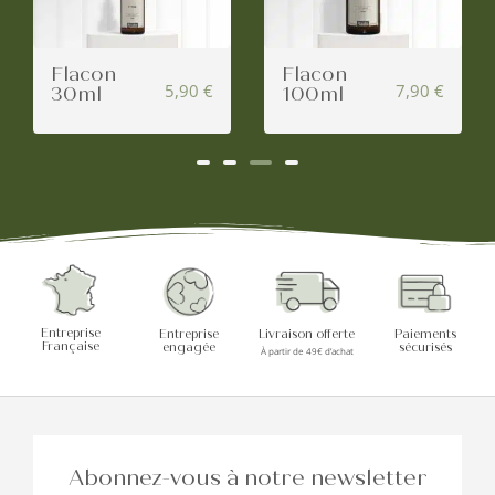
Flacon
Flacon
5,90
€
7,90
€
30ml
100ml
Entreprise
Entreprise
Livraison offerte
Paiements
Française
engagée
sécurisés
À partir de 49€ d’achat
Abonnez-vous à notre newsletter