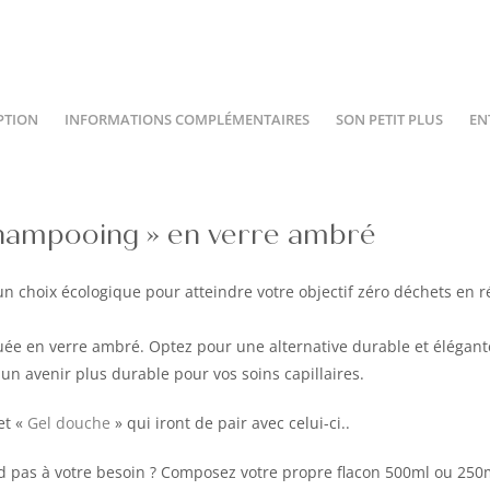
PTION
INFORMATIONS COMPLÉMENTAIRES
SON PETIT PLUS
EN
Shampooing » en verre ambré
n choix écologique pour atteindre votre objectif zéro déchets en r
ée en verre ambré. Optez pour une alternative durable et élégant
 un avenir plus durable pour vos soins capillaires.
et «
Gel douche
» qui iront de pair avec celui-ci..
d pas à votre besoin ? Composez votre propre flacon
500ml
ou
250