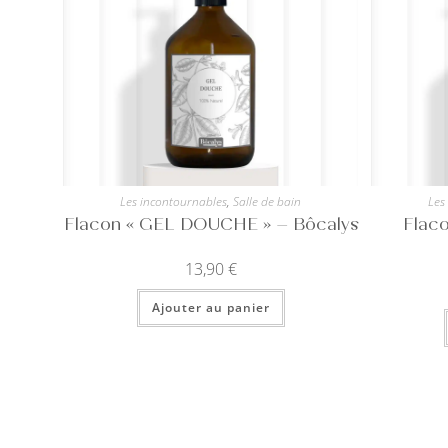
Les incontournables
,
Salle de bain
Les
Flacon « GEL DOUCHE » – Bôcalys
Flac
13,90
€
Ajouter au panier