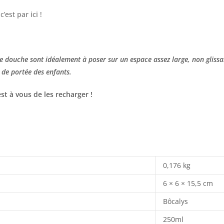
c’est
par ici
!
 de douche sont idéalement à poser sur un espace assez large, non glissa
 de portée des enfants.
st à vous de les recharger !
0,176 kg
6 × 6 × 15,5 cm
Bôcalys
250ml