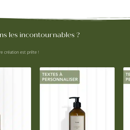
s les incontournables ?
e création est prête !