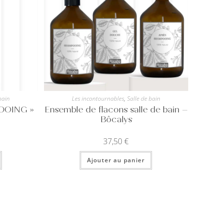
bain
Les incontournables
,
Salle de bain
OOING »
Ensemble de flacons salle de bain –
Bôcalys
37,50
€
Ajouter au panier