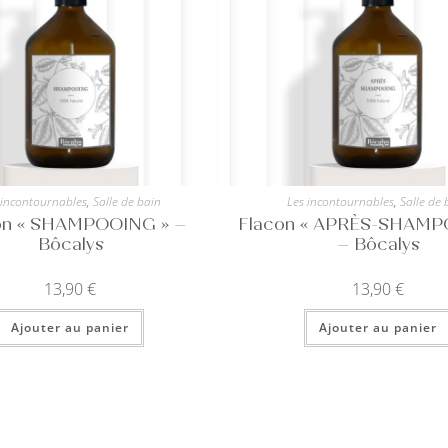
 incontournables
,
Salle de bain
Les incontournables
,
Salle de 
on « SHAMPOOING » –
Flacon « APRÈS-SHAMP
Bôcalys
– Bôcalys
13,90
€
13,90
€
Ajouter au panier
Ajouter au panier