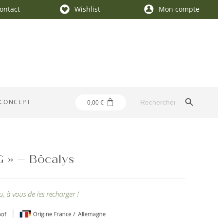
contact
Wishlist
Mon compte
SEARCH BUTTON
Search
CONCEPT
0,00
€
for:
 » – Bôcalys