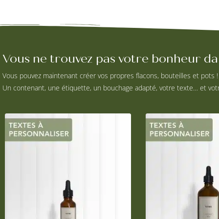
Vous ne trouvez pas votre bonheur dan
Vous pouvez maintenant créer vos propres flacons, bouteilles et pots !
Un contenant, une étiquette, un bouchage adapté, votre texte… et votr